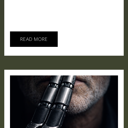
Mythos y el miedo en Wall Street hasta Sam
Altman, la estrategia de China, la regulación de xAI
y una internet cada vez más partida entre
humanos y agentes. La...
READ MORE