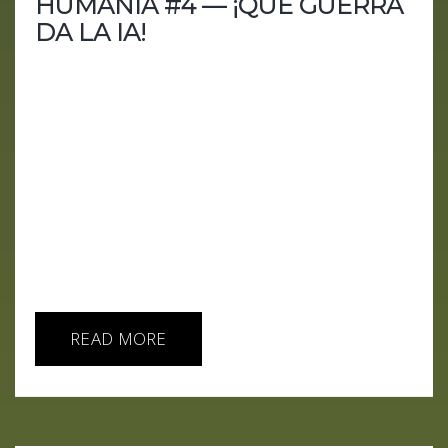
HUMANIA #4 — ¡QUÉ GUERRA
DA LA IA!
Principio de la cuarta temporada de HUMANia, el
podcast que habla de la IA en castellano. La
inteligencia artificial ya no es una promesa ni una
herramienta neutral. Es un actor. Decide, prioriza,
optimiza… y cada vez más, influye en ámbitos
donde antes solo intervenía el juicio humano. Este
episodio explora cómo la IA ha cruzado varias
líneas a la vez: finanzas, ciberseguridad, guerra,
información y comportamiento humano. Puntos
clave...
READ MORE