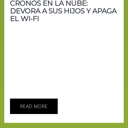
CRONOS EN LA NUBE:
DEVORA A SUS HIJOS Y APAGA
EL WI-FI
Cuando los dioses tecnológicos se atragantan con
sus propias crías y los humanos seguimos sin
datáfono para el pan. Esta semana en AI IA HOY,
los titanes digitales repiten la tragedia griega de
siempre: OpenAI y Anthropic devoran a los que se
atreven a construir sobre ellos, Amazon se cae y
arrastra medio planeta, y los profetas de la IA —de
Bannon a Bengio— piden una moratoria divina.
Mientras tanto, Sam Altman vende el apocalipsis
con...
READ MORE