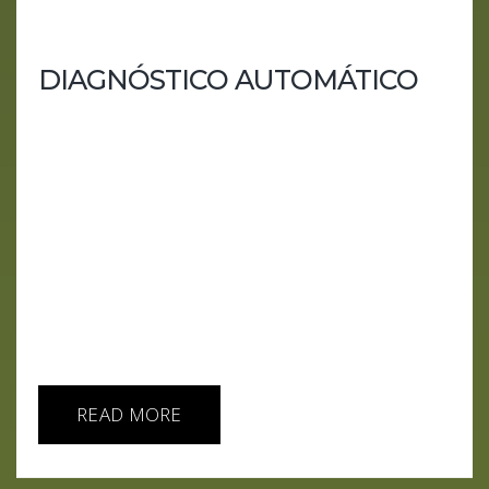
DIAGNÓSTICO AUTOMÁTICO
Optimízame despacio que tengo prisa Esta
semana en AI IA HOY no hablamos del futuro.
Hablamos de lo que ya está funcionando mientras
fingimos que es provisional.Madres artificiales
criando niños humanos, chatbots que responden
mejor si los insultas, diagnósticos médicos hechos
por máquinas sin licencia, publicidad entrando en
ChatGPT por la puerta grande y dispositivos de
OpenAI que prometen ayudarte… incluso dentro
de tu cabeza.No es...
READ MORE