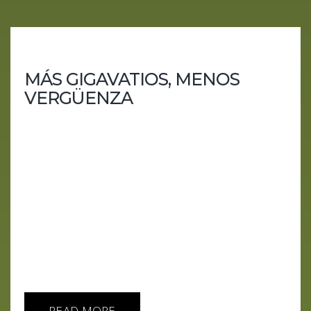
MÁS GIGAVATIOS, MENOS
VERGÜENZA
La IA como médico, terapeuta y camello en un
2026 que promete el futuro… cobrando por
adelantado. Año nuevo, vida nueva. Eso dicen.En
este capítulo comprobamos que, en inteligencia
artificial, lo único que cambia es la potencia
eléctrica y el nivel de descaro. Meta firma
acuerdos nucleares, OpenAI levanta su propio
“Stargate” energético y los inversores siguen
echando billetes a la hoguera mientras la
confianza se desploma. La IA...
READ MORE