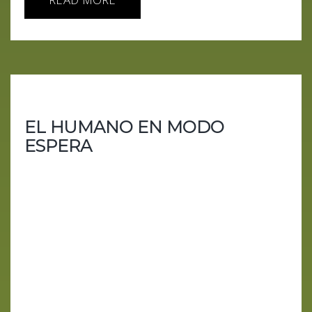
EL HUMANO EN MODO
ESPERA
El fin del becario, el auge del algoritmo La
inteligencia artificial avanza a velocidad de vértigo,
los inversores lanzan miles de millones como si
fueran confeti y las startups se valoran antes de
existir. Mientras tanto, el humano espera. Espera
trabajo, espera respuestas, espera que alguien le
explique qué lugar ocupa en un futuro diseñado
por máquinas que no duermen ni dudan. En este
capítulo recorremos el circo completo: CEOs en...