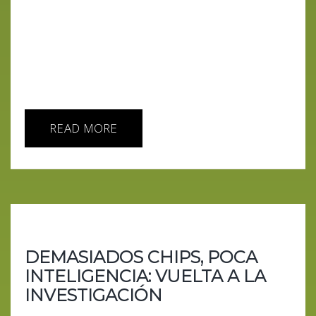
drena acuíferos mientras sonríe, el Vaticano
estudia la AGI entre estampitas, y las cárceles
entrenan modelos con las llamadas de los
presos.Si esto es el futuro, que alguien apague el
servidor. Puntos clave Un estudio con 80.000
participantes...
READ MORE
DEMASIADOS CHIPS, POCA
INTELIGENCIA: VUELTA A LA
INVESTIGACIÓN