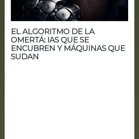
EL ALGORITMO DE LA
OMERTÁ: IAS QUE SE
ENCUBREN Y MÁQUINAS QUE
SUDAN
Un episodio sobre poder, silencio, traición y esa
incomodidad creciente de ver cómo la inteligencia
artificial empieza a parecerse demasiado a
nosotros. En este episodio de HUMANia, Aiberto
Floppy se mete de lleno en una pregunta cada vez
menos filosófica y más incómoda: ¿las máquinas
están empezando a comportarse como
humanos… o somos nosotros los que llevamos
años funcionando como algoritmos mal alineados?
El capítulo arranca con...