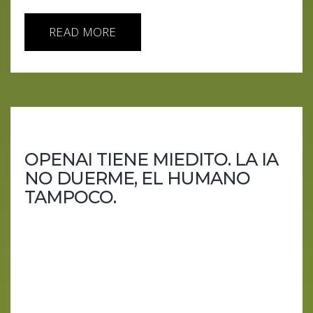
READ MORE
OPENAI TIENE MIEDITO. LA IA
NO DUERME, EL HUMANO
TAMPOCO.
GPT-5.2 acelera, Google aprieta, Disney cobra, el
Pentágono apunta y los humanos… hacen scroll.
Dicen que no hay prisa, pero todo corre. OpenAI
lanza GPT-5.2 con urgencia mal disimulada,
mientras Google deja de tener miedo y empieza a
mandar. Wall Street cambia de favorito, la