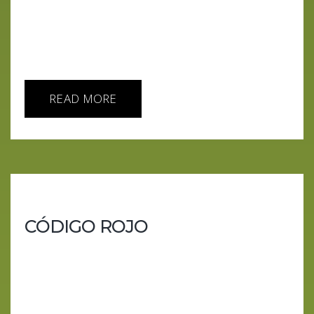
ciberseguridad se convierte en un “ya avisaremos”,
y la creatividad pasa oficialmente por el
departamento legal. Entre pactos con Disney,
guerras que ya se...
READ MORE
CÓDIGO ROJO
OpenAI corre, Google acelera… y la pasta no llega
Semana movidita en el planeta IA. Sam Altman ha
pulsado el gran botón rojo, Google ha pisado el
acelerador como si tuviera infinitas GPUs, Amazon