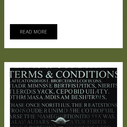
por máquinas que no duermen ni dudan. En este
capítulo recorremos el circo completo: CEOs en...
READ MORE