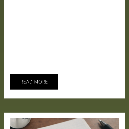
La IA como médico, terapeuta y camello en un
2026 que promete el futuro… cobrando por
adelantado. Año nuevo, vida nueva. Eso dicen.En
este capítulo comprobamos que, en inteligencia
artificial, lo único que cambia es la potencia
eléctrica y el nivel de descaro. Meta firma
acuerdos nucleares, OpenAI levanta su propio
“Stargate” energético y los inversores siguen
echando billetes a la hoguera mientras la
confianza se desploma. La IA...
READ MORE