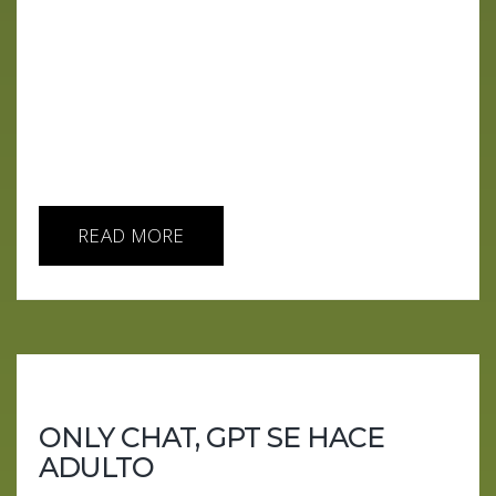
la fe en la Inteligencia Artificial General.Basado en
el artículo de Will Douglas Heaven (MIT
Technology Review), desmontamos el nuevo mito
moderno: ese en el que las máquinas prometen
salvarnos mientras las empresas venden la
salvación por suscripción.Entre mesías con hoodie,
dioses en la nube...
READ MORE
ONLY CHAT, GPT SE HACE
ADULTO