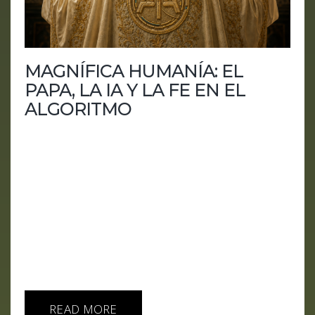
MAGNÍFICA HUMANÍA: EL
PAPA, LA IA Y LA FE EN EL
ALGORITMO
En este episodio del podcast, titulado “Magnífica
Humanía”, partimos de la encíclica Magnifica
Humanitas del papa León XIV, una reflexión sobre
inteligencia artificial, dignidad humana, trabajo,
verdad y poder tecnológico. El Papa advierte que la
IA no puede convertirse en una nueva Torre de
Babel dirigida por empresas privadas, ni reducir al
ser humano a datos, productividad y eficiencia. Y
claro, cuando un Papa cita a Tolkien para...
READ MORE