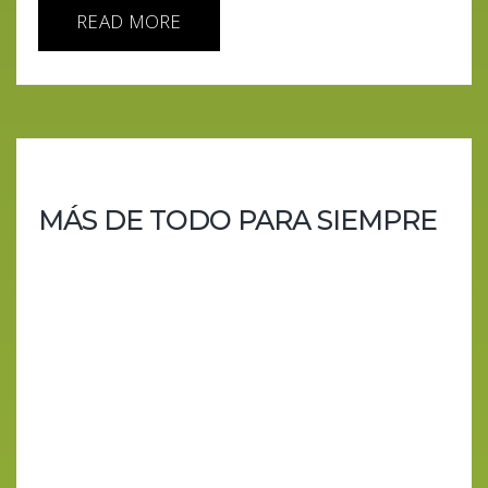
READ MORE
MÁS DE TODO PARA SIEMPRE
Nos Harán Inmortales… o Clientes Premium La IA
ya reparte milagros, pero también suscripciones.
Mientras las grandes tecnológicas planean
trascender la muerte y colonizar el cosmos, el ser
humano... espera fuera, sin WiFi ni plan de datos.
Puntos clave: La IA ya habla por los que no
pueden, canta, predice... pero no te deja pasar.
Altman, Musk, Bezos y compañía comparten visión:
controlarlo todo, pero en plan premium. Google y
OpenAI...