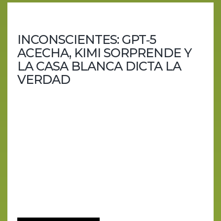
INCONSCIENTES: GPT‑5
ACECHA, KIMI SORPRENDE Y
LA CASA BLANCA DICTA LA
VERDAD
Trump convierte la IA en patriota, Kimi humilla a
medio Silicon Valley y GPT‑5 se prepara para
asustarnos. Esta semana la inteligencia artificial ha
decidido que ya no basta con predecir el futuro:
quiere reescribir la historia. La Casa Blanca lanza
un plan para fabricar una IA “anti‑woke”, Kimi
demuestra que China sabe programar y GPT‑5
asoma la patita mientras Altman jura que le da
miedo… pero no lo suficiente para parar. De
paso,...