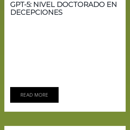
GPT-5: NIVEL DOCTORADO EN
DECEPCIONES
Del hype de la AGI a un Primark de tokens en 24
horas. OpenAI ha lanzado GPT-5 prometiendo el
“modo pensar” definitivo, menos alucinaciones y
una API para desarrolladores que haría llorar de
emoción a tu profesor de programación. La
realidad: límites opacos, fallos en el autoswitcher,
respuestas más cortas y un regreso exprés al
modelo anterior. Entre la risa de China, el dólar de
Enterprise para el gobierno de EE. UU., y Tesla...
READ MORE