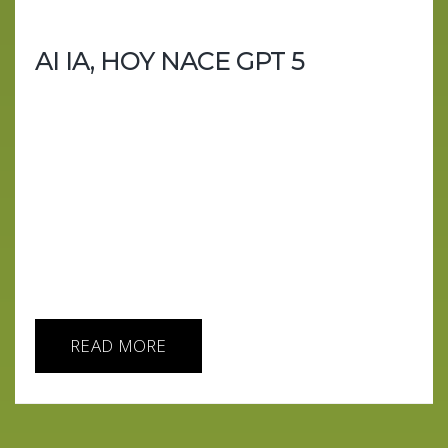
AI IA, HOY NACE GPT 5
AI IA, HOY NACE GPT 5 OpenAI calienta motores
con LIVE5TREAM, Altman filtra “accidentalmente”
capturas y “si el 4 te parecía listo, el 5 te cotillea los
sueños”. Mientras, los testers juran que es nuevo,
pero no tanto. Ah, y en Europa… quizá ni lo huelas.
Paren las rotativas, cierren los Excel y oculten a
sus niños: OpenAI ha decidido que ya es hora de
hacernos sentir desactualizados otra vez. Con un
"LIVE5TREAM THURSDAY" (sí,...
READ MORE