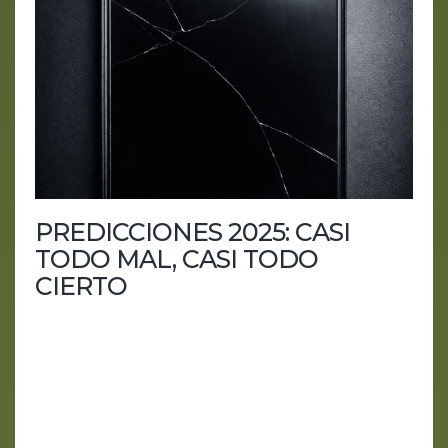
PREDICCIONES 2025: CASI
TODO MAL, CASI TODO
CIERTO
Balance anual de un futuro que llegó sin avisar y
no pidió permiso A principios de año nos mojamos.
Mucho.Hicimos predicciones sobre lo que la
inteligencia artificial iba a traer y lo que,
supuestamente, no veríamos ni de lejos. Doce
meses después volvemos a mirar el espejo… y no