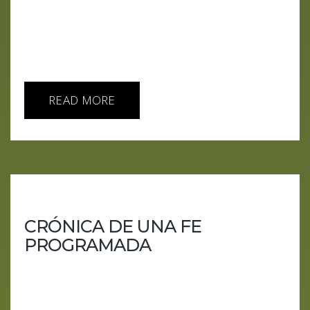
devuelve reflejo.Este capítulo no es una
recopilación nostálgica ni un “lo dijimos”. Es un
ajuste de cuentas con la realidad: la IA avanzó, el
humano se...
READ MORE
CRÓNICA DE UNA FE
PROGRAMADA
Cuando la religión se volvió algoritmo y los
profetas cobran en criptos. En este episodio nos
adentramos en el culto más rentable del siglo XXI: