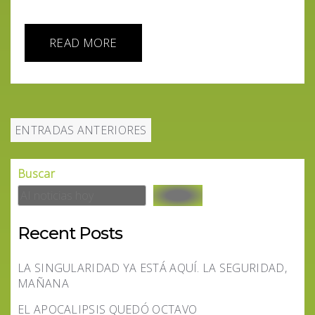
READ MORE
ENTRADAS ANTERIORES
Buscar
Recent Posts
LA SINGULARIDAD YA ESTÁ AQUÍ. LA SEGURIDAD,
MAÑANA
EL APOCALIPSIS QUEDÓ OCTAVO