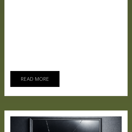
Un análisis del estado actual de la inteligencia
artificial a través de las contradicciones, discursos
y estrategias de sus principales protagonistas. En
este episodio analizamos el estado actual de la
inteligencia artificial desde el punto de vista de sus
principales actores. No como un relato coherente,
sino como una suma de discursos desconectados
que reflejan una industria en expansión sin una
dirección clara. OpenAI ejemplifica la...
READ MORE