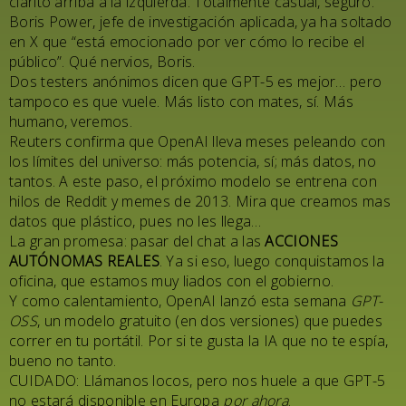
clarito arriba a la izquierda. Totalmente casual, seguro.
Boris Power, jefe de investigación aplicada, ya ha soltado
en X que “está emocionado por ver cómo lo recibe el
público”. Qué nervios, Boris.
Dos testers anónimos dicen que GPT-5 es mejor… pero
tampoco es que vuele. Más listo con mates, sí. Más
humano, veremos.
Reuters confirma que OpenAI lleva meses peleando con
los límites del universo: más potencia, sí; más datos, no
tantos. A este paso, el próximo modelo se entrena con
hilos de Reddit y memes de 2013. Mira que creamos mas
datos que plástico, pues no les llega…
La gran promesa: pasar del chat a las
ACCIONES
AUTÓNOMAS REALES
. Ya si eso, luego conquistamos la
oficina, que estamos muy liados con el gobierno.
Y como calentamiento, OpenAI lanzó esta semana
GPT-
OSS
, un modelo gratuito (en dos versiones) que puedes
correr en tu portátil. Por si te gusta la IA que no te espía,
bueno no tanto.
CUIDADO: Llámanos locos, pero nos huele a que GPT-5
no estará disponible en Europa
por ahora
.