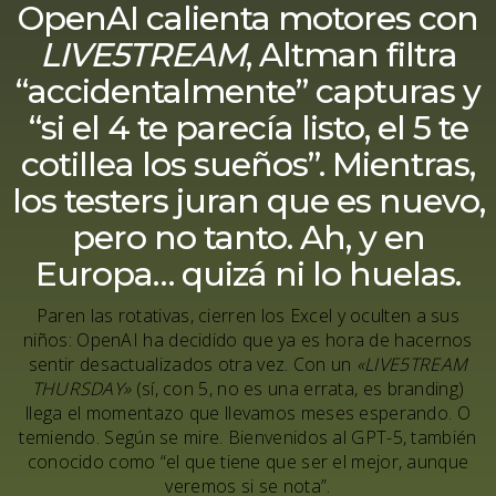
OpenAI calienta motores con
LIVE5TREAM
, Altman filtra
“accidentalmente” capturas y
“si el 4 te parecía listo, el 5 te
cotillea los sueños”. Mientras,
los testers juran que es nuevo,
pero no tanto. Ah, y en
Europa… quizá ni lo huelas.
Paren las rotativas, cierren los Excel y oculten a sus
niños: OpenAI ha decidido que ya es hora de hacernos
sentir desactualizados otra vez. Con un
«LIVE5TREAM
THURSDAY»
(sí, con 5, no es una errata, es branding)
llega el momentazo que llevamos meses esperando. O
temiendo. Según se mire. Bienvenidos al GPT-5, también
conocido como “el que tiene que ser el mejor, aunque
veremos si se nota”.