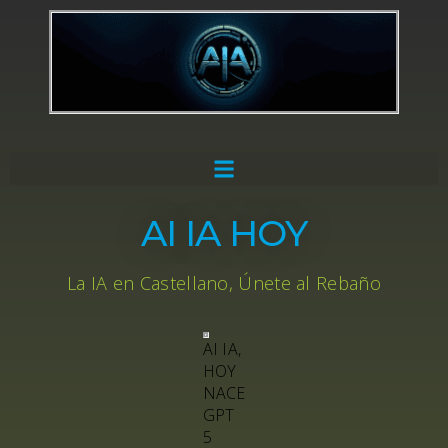
AI IA HOY
La IA en Castellano, Únete al Rebaño
AI IA,
HOY
NACE
GPT
5