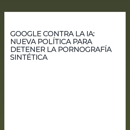
GOOGLE CONTRA LA IA:
NUEVA POLÍTICA PARA
DETENER LA PORNOGRAFÍA
SINTÉTICA
Google ha anunciado una importante actualización
en su política de "contenido sexualmente explícito"
para combatir la creciente incidencia de
pornografía generada por inteligencia artificial,
denominada por la empresa como "contenido
sintético sexualmente explícito". Esta medida
busca reforzar las restricciones ya existentes y
adaptarlas a los nuevos desafíos que presenta la
tecnología moderna. Detalles de la Actualización
de Política...