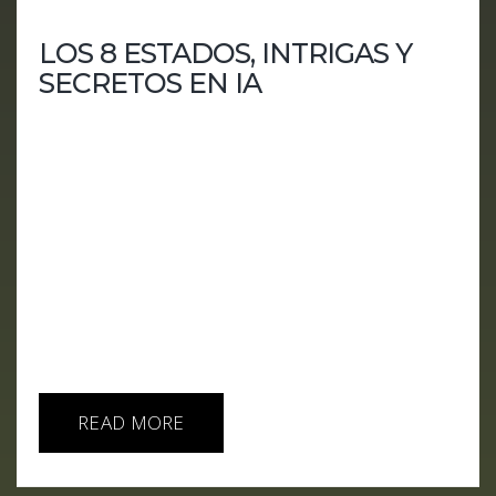
LOS 8 ESTADOS, INTRIGAS Y
SECRETOS EN IA
Descubre los secretos y las intrigas de los gigantes
tecnológicos en nuestro nuevo episodio, "8
Estados de la IA". Analizamos el panorama actual
de la inteligencia artificial y cómo Microsoft,
OpenAI, Apple, Nvidia, Amazon, Meta, Google y
Tesla están moldeando nuestro futuro digital.
Desde las últimas innovaciones hasta los
escándalos más recientes, te llevamos al corazón
de las grandes empresas tecnológicas. No te
pierdas esta...
READ MORE