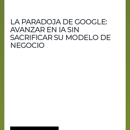
LA PARADOJA DE GOOGLE:
AVANZAR EN IA SIN
SACRIFICAR SU MODELO DE
NEGOCIO
La noticia de que Google está contemplando
introducir un modelo de suscripción para acceder
a su novedosa función de búsqueda potenciada
por inteligencia artificial (IA) ha generado ondas de
choque en el mundo tecnológico y empresarial.
Este movimiento potencial de Google, el coloso de
las búsquedas en internet, se presenta como una
disyuntiva fascinante que pone en relieve el
desafío de equilibrar la innovación con la
sustentabilidad...