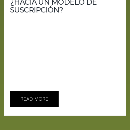
¿HACIA UN MODELO DE
SUSCRIPCIÓN?
La exploración por parte de Alphabet de introducir
un modelo de suscripción para características
avanzadas de búsqueda impulsadas por
inteligencia artificial (IA) representa un potencial
punto de inflexión en cómo las tecnologías de IA
se integran y monetizan en los servicios en línea.
La posibilidad de que Google, un pilar en la
búsqueda gratuita en Internet, comience a cobrar
por funciones de búsqueda mejoradas por IA,
subraya tanto...
READ MORE