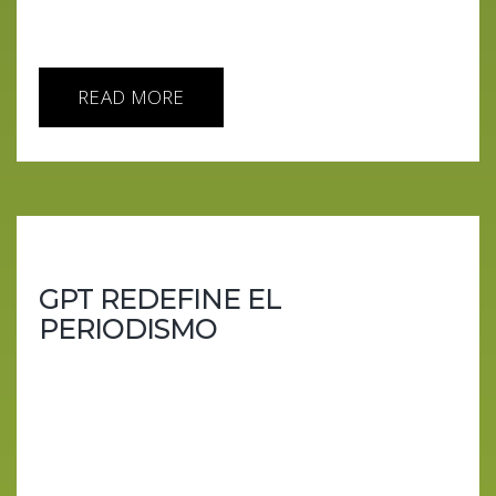
redefine la...
READ MORE
GPT REDEFINE EL
PERIODISMO
En este vibrante episodio, nos adentramos en un
viaje apasionante a través del impactante y
turbulento mundo del periodismo en la
revolucionaria era de la inteligencia artificial.
Descorremos el velo de las últimas novedades que