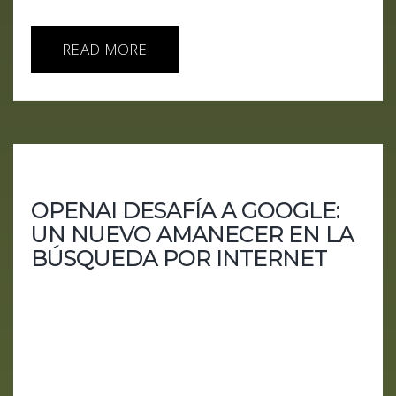
READ MORE
OPENAI DESAFÍA A GOOGLE:
UN NUEVO AMANECER EN LA
BÚSQUEDA POR INTERNET
En un movimiento que podría redefinir la búsqueda
en internet, OpenAI está preparándose para
anunciar un nuevo motor de búsqueda. Según
fuentes internas, este lanzamiento podría tener
lugar tan pronto como el 9 de mayo de 2024, un
día antes del evento Google I/O. Rumores de un