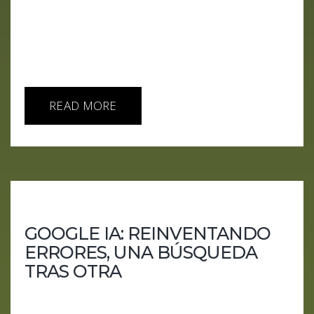
Gran Anuncio Jimmy Apples, una fuente cercana a
OpenAI, reveló que la compañía ha intensificado
sus preparativos para un evento significativo este
mes. OpenAI...
READ MORE
GOOGLE IA: REINVENTANDO
ERRORES, UNA BÚSQUEDA
TRAS OTRA
En este episodio de nuestro podcast de