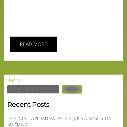
están sacudiendo los cimientos de la industria de
las noticias, con gigantes tecnológicos como
Google, Microsoft, y OpenAI en el centro de una
verdadera tormenta de cambio. Google se lanza al
rescate de los editores...
READ MORE
Buscar
Recent Posts
LA SINGULARIDAD YA ESTÁ AQUÍ. LA SEGURIDAD,
MAÑANA