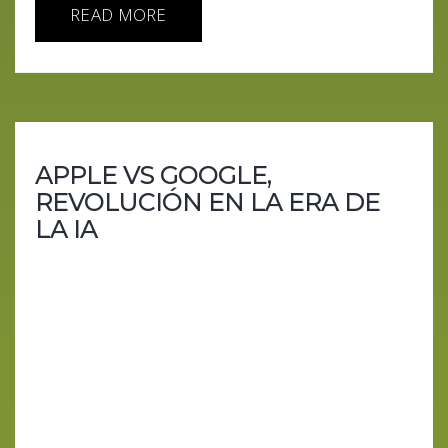
READ MORE
APPLE VS GOOGLE,
REVOLUCIÓN EN LA ERA DE
LA IA
"Apple vs. Google: La Batalla de la Inteligencia
Artificial Se Intensifica" En un emocionante giro de
eventos, Apple ha lanzado un desafío directo a
OpenAI y, por extensión, a Google, presentando
una innovación en inteligencia artificial (IA) que
promete revolucionar el mercado. El modelo
ReALM de Apple, un prodigio en la comprensión y
procesamiento del lenguaje natural, no solo
supera al GPT-4 en análisis contextual sino que