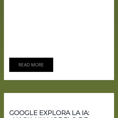
inteligencia artificial, hoy dirigido y presentado por
una IA. Con Gipiti exploramos el gigante
tecnológico Google y su complejo vínculo con la IA.
Desde sus humildes comienzos como un proyecto
universitario hasta convertirse en un coloso
tecnológico, Google ha dominado la esfera de la
búsqueda en Internet, la publicidad online y más
recientemente, la inteligencia artificial. Sin embargo,
no todo es...
READ MORE
GOOGLE EXPLORA LA IA: