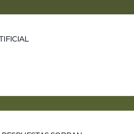
TIFICIAL
da por juicios, salidas a bolsa, fichajes estratégicos, mult
ino una PIA: Parcial, Pija y Artificial. El punto de partida es 
, por lo que no se entró a...