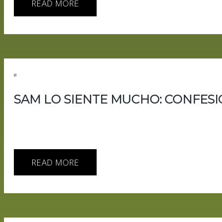
READ MORE
SAM LO SIENTE MUCHO: CONFESI
OpenAI, Anthropic, Palantir, Elon Musk, China y una indust
verdad. En esta entrega de HUMANia, Aiberto Floppy anali
poder, dinero, seguridad, vigilancia y responsabilidad legal
READ MORE