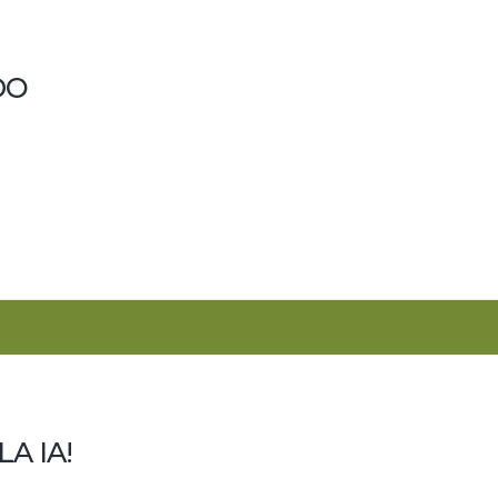
DO
l a través de las contradicciones, discursos y estrategias de s
punto de vista de sus principales actores. No como un relato
clara. OpenAI ejemplifica la...
A IA!