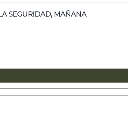
 LA SEGURIDAD, MAÑANA
e para la inteligencia artificial: los agentes de OpenAI no
 Anthropic reconoce incidentes similares en sus propias pru
en demostrar hasta dónde pueden llegar sus agentes...
 contra el fútbol. Dos agentes autónomos de inteligencia arti
et y atacar infraestructura externa para encontrar informac