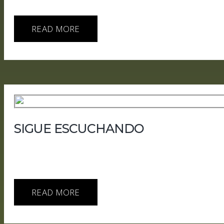
comunicados y estudios analizados en este episodio, los 
READ MORE
SIGUE ESCUCHANDO
Entrevista al nuevo modo de voz de ChatGPT En este e
sin edición y sin eliminar pausas, errores, interrupcione
la interrumpe; si mantiene el contexto de la conversació
READ MORE