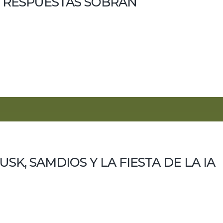
 RESPUESTAS SOBRAN
plantear la educación justo cuando el trabajo de entrada em
avisando del abismo y Palantir mirando historiales médicos.
dido permiso. Los estudiantes la usan cada vez más...
K, SAMDIOS Y LA FIESTA DE LA IA
a IA es un capítulo de HUMANía centrado en la gran contradicc
ad, pero las decisiones reales se toman entre fundadores, in
suario, como fuente de datos o como víctima...