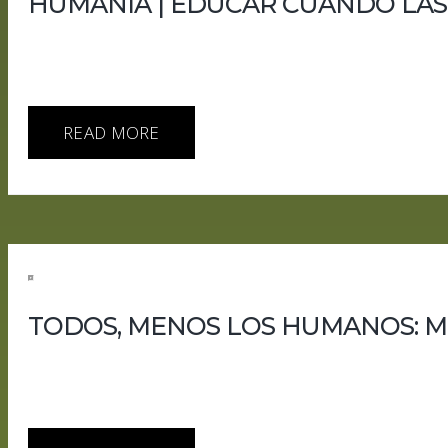
HUMANÍA | EDUCAR CUANDO LAS
La IA mejora notas, empeora aprendizajes y obliga a re
vigilancia corporativa, ciberataques autónomos, Bengio 
inteligencia artificial ha entrado en las aulas y no ha pe
READ MORE
TODOS, MENOS LOS HUMANOS: MUS
Todos, menos los humanos: Musk, Samdios y la fiesta de l
dicen construir tecnología para beneficiar a la humanid
infraestructura. El humano aparece como excusa, como u