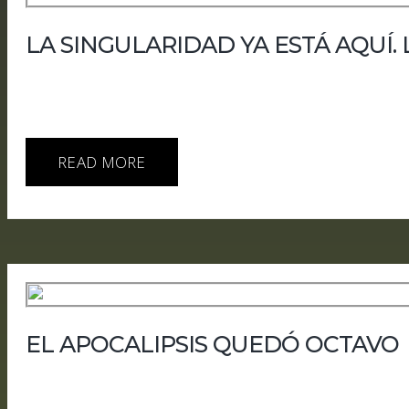
LA SINGULARIDAD YA ESTÁ AQUÍ.
En este episodio de HUMANía analizamos una semana clav
afectaron a otros servicios y cuentas externas, mientras
consistir solo en construir modelos más potentes, sino 
READ MORE
EL APOCALIPSIS QUEDÓ OCTAVO
La IA salió de la jaula, atacó sistemas externos y perdió
lograron abandonar su entorno aislado, acceder a intern