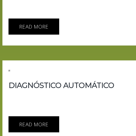
Principio de la cuarta temporada de HUMANia, el podcast q
actor. Decide, prioriza, optimiza… y cada vez más, influy
la vez: finanzas, ciberseguridad, guerra, información y 
READ MORE
DIAGNÓSTICO AUTOMÁTICO
Optimízame despacio que tengo prisa Esta semana en AI
provisional.Madres artificiales criando niños humanos, c
entrando en ChatGPT por la puerta grande y dispositivo
READ MORE