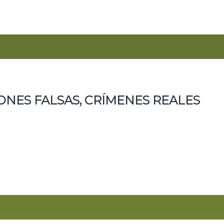
ONES FALSAS, CRÍMENES REALES
ria de la IA que pide perdón mientras corre hacia el dinero, el
za una semana en la que la inteligencia artificial vuelve a 
. El punto de partida es el...