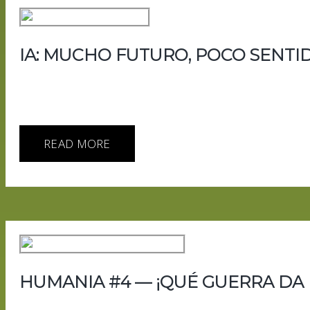
IA: MUCHO FUTURO, POCO SENTI
Un análisis del estado actual de la inteligencia artificia
el estado actual de la inteligencia artificial desde el 
que reflejan una industria en expansión sin una dirección 
READ MORE
HUMANIA #4 — ¡QUÉ GUERRA DA L