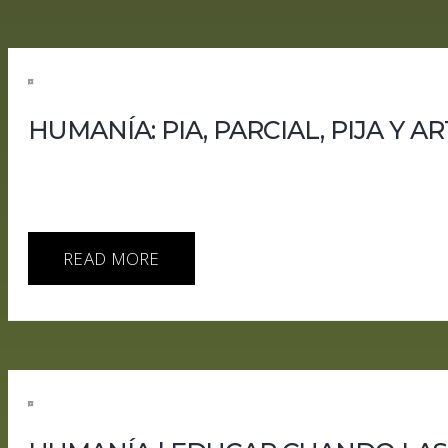
HUMANÍA: PIA, PARCIAL, PIJA Y AR
En este capítulo de HUMANía, analizamos una semana marca
estamos construyendo una inteligencia artificial general, s
dictaminó que Musk presentó su demanda demasiado tarde
READ MORE