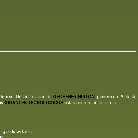
o real
. Desde la visión de
GEOFFREY HINTON
, pionero en IA, hasta
los
GIGANTES TECNOLÓGICOS
están abordando este reto.
gar de evitarlo.
l?