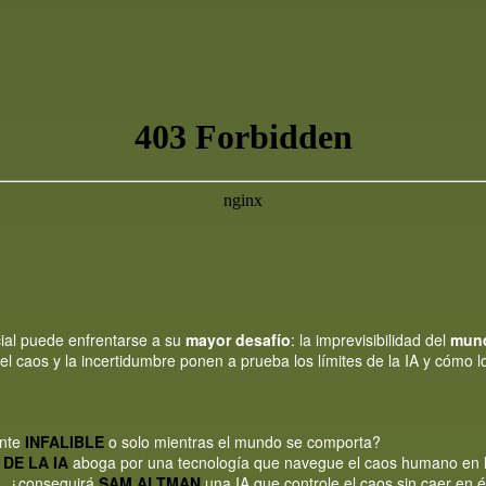
icial puede enfrentarse a su
mayor desafío
: la imprevisibilidad del
mund
l caos y la incertidumbre ponen a prueba los límites de la IA y cómo 
ente
INFALIBLE
o solo mientras el mundo se comporta?
 DE LA IA
aboga por una tecnología que navegue el caos humano en lu
as, ¿conseguirá
SAM ALTMAN
una IA que controle el caos sin caer en é