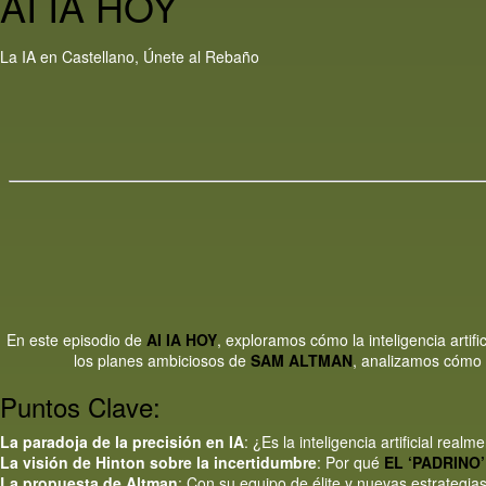
AI IA HOY
La IA en Castellano, Únete al Rebaño
En este episodio de
AI IA HOY
, exploramos cómo la inteligencia artif
los planes ambiciosos de
SAM ALTMAN
, analizamos cómo e
Puntos Clave:
La paradoja de la precisión en IA
: ¿Es la inteligencia artificial realm
La visión de Hinton sobre la incertidumbre
: Por qué
EL ‘PADRINO’
La propuesta de Altman
: Con su equipo de élite y nuevas estrategi