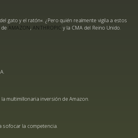
del gato y el ratón
«. ¿Pero
quién
realmente
vigila a estos
s de
AMAZON
,
ANTHROPIC
y la
CMA
del Reino Unido.
IA.
y la multimillonaria inversión de
Amazon
.
a sofocar la competencia.