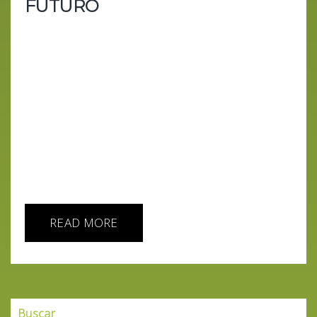
FUTURO
En el episodio de hoy de "IA HOY", nos
sumergimos en el mundo de Elon Musk, el
visionario detrás de SpaceX, Tesla y muchas otras
empresas que están redefiniendo nuestro futuro.
Exploramos desde sus primeros días vendiendo
videojuegos a los 12 años, hasta sus ambiciones
que rozan la ciencia ficción, como colonizar Marte.
Descubre cómo este genio, a menudo comparado
con Tony Stark (quizá con un pelín menos de
buena forma), ha transformado...
READ MORE
Buscar