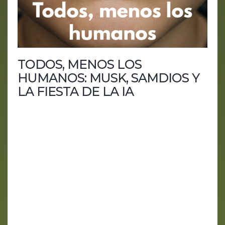
TODOS, MENOS LOS
HUMANOS: MUSK, SAMDIOS Y
LA FIESTA DE LA IA
Todos, menos los humanos: Musk, Samdios y la
fiesta de la IA es un capítulo de HUMANía
centrado en la gran contradicción de la inteligencia
artificial actual: las empresas dicen construir
tecnología para beneficiar a la humanidad, pero las
decisiones reales se toman entre fundadores,
inversores, tecnológicas, modelos, GPUs y
contratos de infraestructura. El humano aparece
como excusa, como usuario, como fuente de
datos o como víctima...