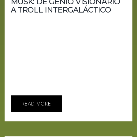
MUSK: DE GENIO VISIONARIO
A TROLL INTERGALÁCTICO
¿Quién es realmente Elon Musk? Más allá de los
cohetes y los coches eléctricos, su vida parece
una telenovela intergaláctica, llena de éxitos,
polémicas y tweets dignos de un meme. En este
episodio, desgranamos al hombre que redefine el
futuro mientras se divierte desafiando a sus
detractores. Puntos clave: Los inicios de un genio:
Desde su infancia en Sudáfrica hasta su ascenso
en Silicon Valley, Musk nunca fue un niño normal.
El...
READ MORE