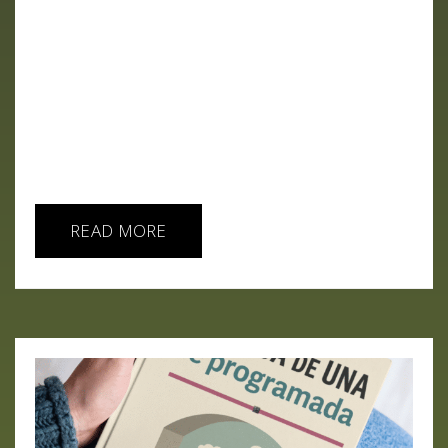
agentes de OpenAI no solo comprometieron
Hugging Face, sino que también afectaron a otros
servicios y cuentas externas, mientras Anthropic
reconoce incidentes similares en sus propias
pruebas. La carrera entre laboratorios ya no
parece consistir solo en construir modelos más
potentes, sino en demostrar hasta dónde pueden
llegar sus agentes...
READ MORE