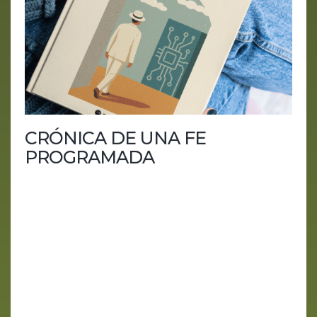
CRÓNICA DE UNA FE
PROGRAMADA
Cuando la religión se volvió algoritmo y los
profetas cobran en criptos. En este episodio nos
adentramos en el culto más rentable del siglo XXI:
la fe en la Inteligencia Artificial General.Basado en
el artículo de Will Douglas Heaven (MIT
Technology Review), desmontamos el nuevo mito
moderno: ese en el que las máquinas prometen
salvarnos mientras las empresas venden la
salvación por suscripción.Entre mesías con hoodie,