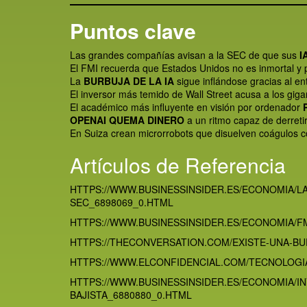
Puntos clave
Las grandes compañías avisan a la SEC de que sus
I
El FMI recuerda que Estados Unidos no es inmortal y
La
BURBUJA DE LA IA
sigue inflándose gracias al en
El inversor más temido de Wall Street acusa a los gig
El académico más influyente en visión por ordenador
OPENAI QUEMA DINERO
a un ritmo capaz de derreti
En Suiza crean microrrobots que disuelven coágulos c
Artículos de Referencia
HTTPS://WWW.BUSINESSINSIDER.ES/ECONOMIA/
SEC_6898069_0.HTML
HTTPS://WWW.BUSINESSINSIDER.ES/ECONOMIA/F
HTTPS://THECONVERSATION.COM/EXISTE-UNA-BURB
HTTPS://WWW.ELCONFIDENCIAL.COM/TECNOLOGIA/
HTTPS://WWW.BUSINESSINSIDER.ES/ECONOMIA/I
BAJISTA_6880880_0.HTML