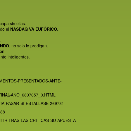
capa sin ellas.
ndo el
NASDAQ VA EUFÓRICO
.
.
UNDO
, no solo lo predigan.
ón.
te inteligentes.
UMENTOS-PRESENTADOS-ANTE-
INAL-ANO_6897657_0.HTML
IA-PASAR-SI-ESTALLASE-269731
888
IR-TRAS-LAS-CRITICAS-SU-APUESTA-