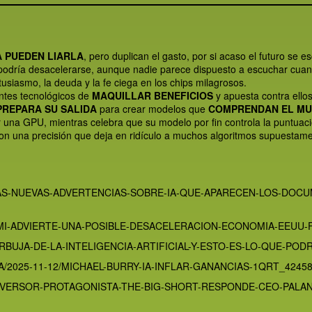
A PUEDEN LIARLA
, pero duplican el gasto, por si acaso el futuro se es
 podría desacelerarse, aunque nadie parece dispuesto a escuchar cua
tusiasmo, la deuda y la fe ciega en los chips milagrosos.
antes tecnológicos de
MAQUILLAR BENEFICIOS
y apuesta contra ellos
PREPARA SU SALIDA
para crear modelos que
COMPRENDAN EL M
r una GPU, mientras celebra que su modelo por fin controla la puntuaci
on una precisión que deja en ridículo a muchos algoritmos supuestamen
LAS-NUEVAS-ADVERTENCIAS-SOBRE-IA-QUE-APARECEN-LOS-DOC
MI-ADVIERTE-UNA-POSIBLE-DESACELERACION-ECONOMIA-EEUU-F
UJA-DE-LA-INTELIGENCIA-ARTIFICIAL-Y-ESTO-ES-LO-QUE-PODR
2025-11-12/MICHAEL-BURRY-IA-INFLAR-GANANCIAS-1QRT_4245
NVERSOR-PROTAGONISTA-THE-BIG-SHORT-RESPONDE-CEO-PALANT