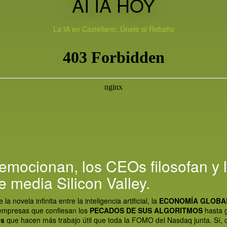
AI IA HOY
La IA en Castellano, Únete al Rebaño
mocionan, los CEOs filosofan y l
 media Silicon Valley.
novela infinita entre la inteligencia artificial, la
ECONOMÍA GLOBA
empresas que confiesan los
PECADOS DE SUS ALGORITMOS
hasta 
os
que hacen más trabajo útil que toda la FOMO del Nasdaq junta. Sí, 