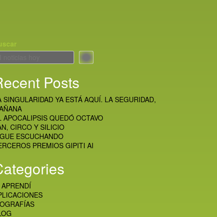
uscar
Recent Posts
A SINGULARIDAD YA ESTÁ AQUÍ. LA SEGURIDAD,
AÑANA
L APOCALIPSIS QUEDÓ OCTAVO
AN, CIRCO Y SILICIO
IGUE ESCUCHANDO
ERCEROS PREMIOS GIPITI AI
Categories
I APRENDÍ
PLICACIONES
IOGRAFÍAS
LOG