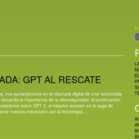
B
L
M
E
ADA: GPT AL RESCATE
P
S
T
oy, nos sumergiremos en el viacrucis digital de una reconocida
recuerda la importancia de la ciberseguridad. A continuación,
culaciones sobre GPT 5, el esquivo sucesor en la saga de
ar nuestra interacción con la tecnología....
A
A
B
B