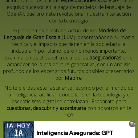
al futuro con las últimas
especulaciones sobre GPT 5
, el
esquivo sucesor en la saga de modelos de lenguaje de
OpenAI, que promete revolucionar nuestra interacción
con la tecnología.
Exploraremos el estado actual de los
Modelos de
Lenguaje de Gran Escala
(
LLM
), desentrañando su magia
técnica y el impacto que tienen en la sociedad y la
industria. Y por último, pero no menos importante,
examinaremos el papel crucial de las
aseguradoras
en el
amanecer de la era de la IA generativa, con un análisis
profundo de los escenarios futuros posibles presentados
por
Mapfre
.
No te pierdas este fascinante recorrido por el mundo de
la inteligencia artificial, donde la fe en la tecnología y el
escepticismo digital se entrelazan. ¡Prepárate para
cuestionar, descubrir y asombrarte
con nosotros en IA
HOY!