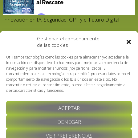
Innovación en IA: Seguridad, GPT y el Futuro Digital.
Table of Contents
Gestionar el consentimiento
de las cookies
Utilizamos tecnologías como las cookies para almacenar y/o acceder a la
información del dispositivo. Lo hacemos para mejorar la experiencia de
navegación y para mostrar anuncios (no) personalizados. El
consentimiento a estas tecnologías nos permitirá procesar datos como el
comportamiento de navegación o los ID's únicos en este sitio. No
consentir o retirar el consentimiento, puede afectar negativamente a
ciertas características y funciones.
ACEPTAR
DENEGAR
VER PREFERENCIAS