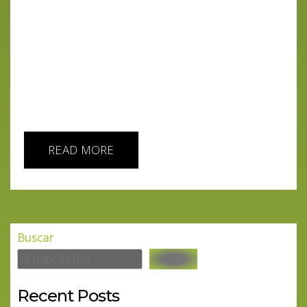
principalmente a la caída en las ventas de iPhone
en China. Esta situación ha encendido las alarmas,
no solo dentro de la compañía sino también entre
los analistas e inversores, marcando un posible
cambio de rumbo para el gigante tecnológico. Sin
embargo, en medio de esta tormenta, surge un
rayo de...
READ MORE
Buscar
Recent Posts