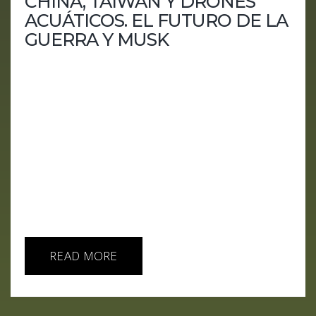
CHINA, TAIWÁN Y DRONES
ACUÁTICOS. EL FUTURO DE LA
GUERRA Y MUSK
En el episodio de hoy de "AI IA HOY", exploramos
las profundidades de la guerra moderna con el
reciente informe del Instituto Center for New
American Security sobre los drones submarinos de
China y Taiwán. La tensión en el Estrecho de
Taiwán se intensifica con Beijing decidido a
convertirlo en una piscina de drones acuáticos,
mientras que Estados Unidos se prepara para este
nuevo desafío marítimo. También hablamos de los
problemas de...
READ MORE