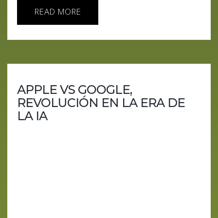
READ MORE
APPLE VS GOOGLE,
REVOLUCIÓN EN LA ERA DE
LA IA
"Apple vs. Google: La Batalla de la Inteligencia
Artificial Se Intensifica" En un emocionante giro de
eventos, Apple ha lanzado un desafío directo a
OpenAI y, por extensión, a Google, presentando
una innovación en inteligencia artificial (IA) que
promete revolucionar el mercado. El modelo
ReALM de Apple, un prodigio en la comprensión y
procesamiento del lenguaje natural, no solo