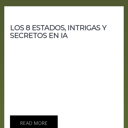
LOS 8 ESTADOS, INTRIGAS Y
SECRETOS EN IA
Descubre los secretos y las intrigas de los gigantes
tecnológicos en nuestro nuevo episodio, "8
Estados de la IA". Analizamos el panorama actual
de la inteligencia artificial y cómo Microsoft,
OpenAI, Apple, Nvidia, Amazon, Meta, Google y
Tesla están moldeando nuestro futuro digital.
Desde las últimas innovaciones hasta los
escándalos más recientes, te llevamos al corazón
de las grandes empresas tecnológicas. No te
pierdas esta...
READ MORE