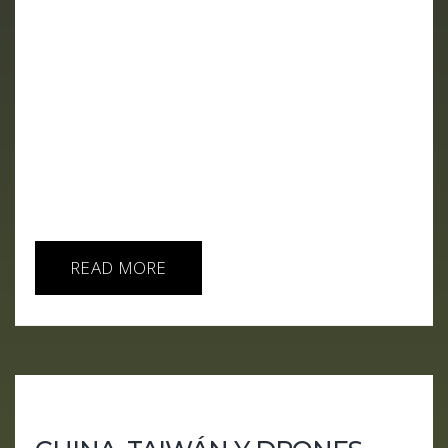
¡Bienvenidos al episodio de hoy de "AI IA HOY"! En
este capítulo, exploramos cómo la inteligencia
artificial (IA) está transformando cada rincón de
nuestras vidas, desde los proyectos ambiciosos de
Apple hasta innovaciones en salud y la influencia
de la IA en la política. Descubre cómo Apple
planea introducir mayordomos digitales en
nuestros hogares, la IA que predice la ceguera en
minutos, y cómo las próximas elecciones en
Estados...
READ MORE