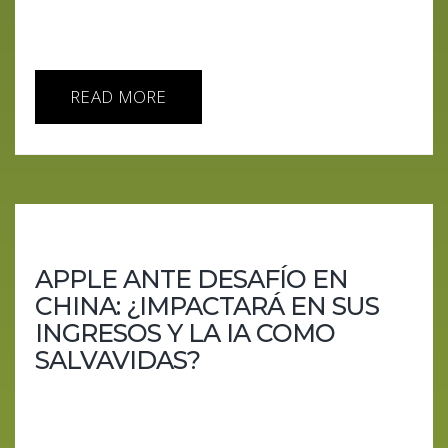
supera al GPT-4 en análisis contextual sino que
redefine la...
READ MORE
APPLE ANTE DESAFÍO EN
CHINA: ¿IMPACTARÁ EN SUS
INGRESOS Y LA IA COMO
SALVAVIDAS?
En un giro inesperado de eventos, Apple Inc.
(AAPL) enfrenta lo que podría ser su primer
descenso en ingresos en una década, atribuido