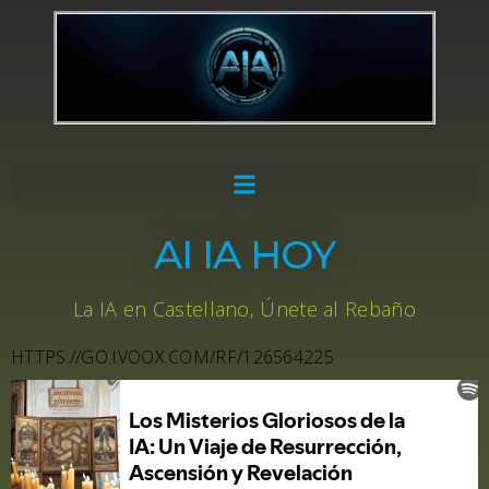
AI IA HOY
La IA en Castellano, Únete al Rebaño
HTTPS://GO.IVOOX.COM/RF/126564225