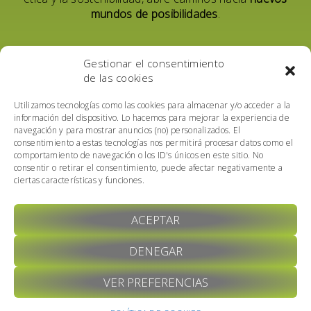
mundos de posibilidades
.
Table of Contents
Gestionar el consentimiento
de las cookies
Utilizamos tecnologías como las cookies para almacenar y/o acceder a la
información del dispositivo. Lo hacemos para mejorar la experiencia de
navegación y para mostrar anuncios (no) personalizados. El
consentimiento a estas tecnologías nos permitirá procesar datos como el
comportamiento de navegación o los ID's únicos en este sitio. No
consentir o retirar el consentimiento, puede afectar negativamente a
ciertas características y funciones.
ACEPTAR
DENEGAR
VER PREFERENCIAS