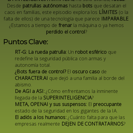
Desde
patrullas autónomas
hasta
bots
que desatan el
caos en familias, este episodio explora los
LÍMITES
(o la
falta de ellos) de una tecnología que parece
IMPARABLE
.
¿Estamos a tiempo de
frenar
la máquina o ya hemos
perdido el control
?
Puntos Clave:
RT-G: La rueda patrulla:
Un
robot esférico
que
redefine la seguridad pública con armas y
autonomía total.
¿Bots fuera de control?
El
oscuro caso
de
CHARACTER.AI
que dejó a una familia al borde del
abismo.
De AGI a ASI:
¿Cómo enfrentamos la inminente
llegada de la
SUPERINTELIGENCIA
?
META
,
OPENAI
y sus suspensos:
El
preocupante
estado de la seguridad en los gigantes de la IA.
El adiós a los humanos:
¿Cuánto falta para que las
empresas realmente
DEJEN DE CONTRATARNOS
?