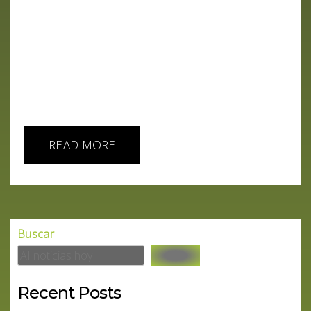
los personajes más influyentes en este campo
para 2024. En el podcast AI IA HOY, Aiberto Floppy
nos sumerge en un análisis detallado y humorístico
de esta "farándula tecnológica", revelando
sorpresas, ausencias notables y las implicaciones
para el futuro de la IA.Puntos clave: Gigantes
tecnológicos dominan la escena: Este año, un...
READ MORE
Buscar
Recent Posts