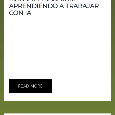
APRENDIENDO A TRABAJAR
CON IA
En este episodio de nuestro podcast IA HOY,
exploramos cómo la Inteligencia Artificial (IA) está
remodelando el panorama laboral, presentando
tanto retos como oportunidades significativas. Con
la voz guía de Aiberto Floppy y la asistencia de
nuestro invitado virtual, Gipiti, abordamos algunas
de las preguntas más apremiantes sobre el futuro
del trabajo en la era de la IA. Nos sumergimos en
el impacto de la automatización en diversos...
READ MORE