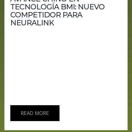
TECNOLOGÍA BMI: NUEVO
COMPETIDOR PARA
NEURALINK
En un emocionante avance tecnológico, una
empresa china, Beijing Xinzhida Neurotechnology,
respaldada por el gobierno, ha desarrollado con
éxito un chip cerebral y lo ha implantado en un
mono. Este desarrollo representa un paso
significativo en la tecnología de interfaz cerebro-
máquina (BMI), desafiando a competidores
internacionales como Neuralink, la empresa
fundada por Elon Musk. El Desarrollo del Chip
Cerebral por Beijing Xinzhida...
READ MORE