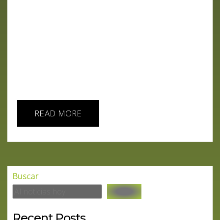
Unidos y China. Descubre cómo la propaganda de
IA china está transformando la percepción global
con su serie Fractured America, y cómo los
inversores chinos están adquiriendo tierras en
EE.UU. Mientras tanto, los avances militares y
tecnológicos de ambas naciones, desde drones
submarinos hasta supercomputadoras, están
redefiniendo la...
READ MORE
Buscar
Recent Posts