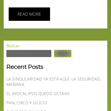
READ MORE
Buscar
Recent Posts
LA SINGULARIDAD YA ESTÁ AQUÍ. LA SEGURIDAD,
MAÑANA
EL APOCALIPSIS QUEDÓ OCTAVO
PAN, CIRCO Y SILICIO