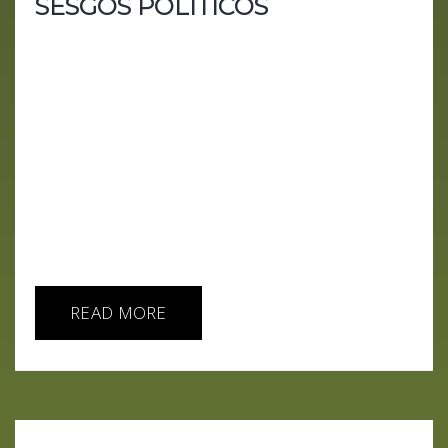
SESGOS POLÍTICOS
En este episodio destapamos el lado más oscuro
de la Inteligencia Artificial: cómo puede ser
utilizada tanto para manipular sistemas militares
como para influir en el ámbito político. Desde los
engaños en los drones del Pentágono hasta los
chatbots con inclinaciones políticas, exploramos
las incómodas verdades que nos rodean. Si
pensabas que la IA era neutral, prepárate para
descubrir lo contrario. Puntos clave: ¿Cómo está la
IA...
READ MORE