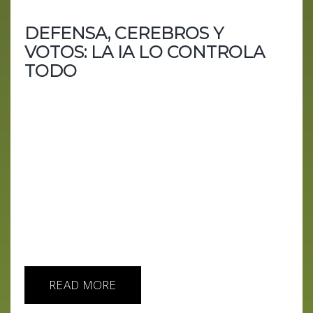
DEFENSA, CEREBROS Y
VOTOS: LA IA LO CONTROLA
TODO
Descubre cómo la inteligencia artificial está
moldeando el futuro desde campos de batalla
hasta la política en nuestro último episodio de "AI
IA HOY". En un viaje que atraviesa desde Israel
hasta China, exploramos desarrollos que podrían
cambiar la forma en que interactuamos con la
tecnología y cómo la tecnología podría estar
interactuando con nosotros de maneras que
apenas estamos comenzando a comprender.
Puntos Clave: Israel al...
READ MORE