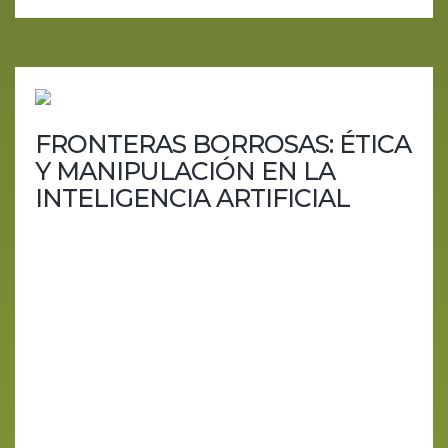
FRONTERAS BORROSAS: ÉTICA
Y MANIPULACIÓN EN LA
INTELIGENCIA ARTIFICIAL
En la era digital actual, los modelos de lenguaje de
gran escala (LLMs), como ChatGPT de OpenAI,
desempeñan un papel crucial en diversas
aplicaciones, desde asistencia en escritura hasta
creación de contenido. A pesar de su utilidad,
estos modelos enfrentan cuestionamientos éticos
y legales significativos, especialmente en lo que
respecta a las políticas de uso establecidas. Un
caso reciente ilustra cómo las fronteras de estas
políticas...