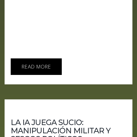
repasamos cómo la inteligencia artificial está
perfeccionando los viejos oficios de siempre:
robar, manipular, mentir y echar balones fuera.
Desde los suplantadores de diplomáticos en
EE.UU. hasta la IA de Recursos Humanos con la
seguridad de un cepillo de dientes. Mientras tanto,
OpenAI...
READ MORE
LA IA JUEGA SUCIO:
MANIPULACIÓN MILITAR Y