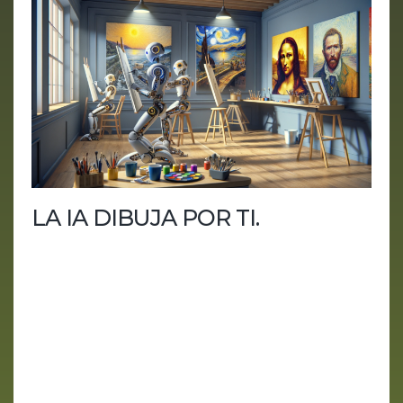
LA IA DIBUJA POR TI.
En esta era tecnológica, la generación de
imágenes asistida por inteligencia artificial ha
revolucionado el campo del diseño y la creatividad.
Exploramos seis herramientas pioneras que están
redefiniendo el panorama: Dall-E 2, Leonardo AI,
Stable Diffusion, Craiyon, Canva y Midjourney. Dall-
E Desarrollado por OpenAI, Dall-E 2 es la
evolución de su predecesor, Dall-E, marcando un