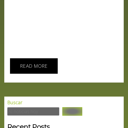
aplicación creada por el enigmático Pável Dúrov,
se encuentra en el centro del debate. ¿Es un
baluarte de la libertad o una herramienta
peligrosa? Descubre los secretos y las
controversias detrás de esta plataforma que ha
cambiado la forma en que nos comunicamos.
Puntos clave: El origen de Telegram: Conoce cómo
y por qué Pável Dúrov creó esta...
READ MORE
Buscar
Recent Posts