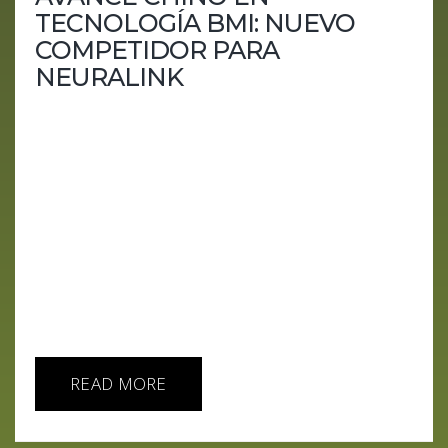
TECNOLOGÍA BMI: NUEVO
COMPETIDOR PARA
NEURALINK
En un emocionante avance tecnológico, una
empresa china, Beijing Xinzhida Neurotechnology,
respaldada por el gobierno, ha desarrollado con
éxito un chip cerebral y lo ha implantado en un
mono. Este desarrollo representa un paso
significativo en la tecnología de interfaz cerebro-
máquina (BMI), desafiando a competidores
internacionales como Neuralink, la empresa
fundada por Elon Musk. El Desarrollo del Chip
Cerebral por Beijing Xinzhida...
READ MORE