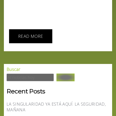
conciencia en las IA, destacando casos como el de
Blake Lemoine, y nos preguntamos si estas
tecnologías pueden ser consideradas seres vivos.
Además, analizamos...
READ MORE
Buscar
Recent Posts
LA SINGULARIDAD YA ESTÁ AQUÍ. LA SEGURIDAD,
MAÑANA