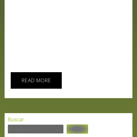
nos adentramos en el fascinante universo de la
Inteligencia Artificial (AI en su pueblo). Prepárate
para un viaje apasionante, similar a explorar las
entrañas de un auto de Fórmula 1, donde en lugar
de encontrar un motor, descubres un cerebro
electrónico. Veremos los conceptos básicos, de
una forma divertida. A menudo, la IA puede
parecer tan compleja y misteriosa como un cubo
de Rubik....
READ MORE
Buscar