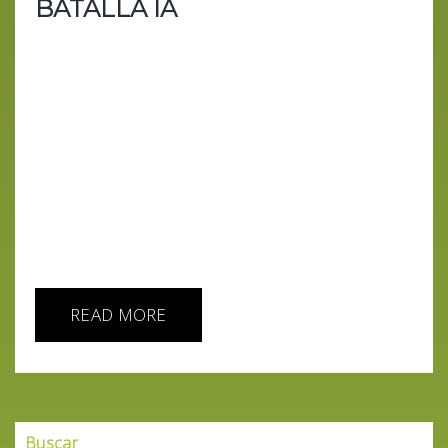
BATALLA IA
En este episodio de "IA HOY," nos introducimos en
el mundo de Claude 3 y la empresa detrás de este
avance, Anthropic. Fundada por exmiembros de
OpenAI y con una inversión significativa de Google,
Anthropic se está posicionando como un
competidor serio en la industria de la IA
generativa. Discutimos la importancia de la
colaboración entre Anthropic y Google, la cual
promete impulsar la innovación y establecer
nuevos estándares en...
READ MORE
Buscar