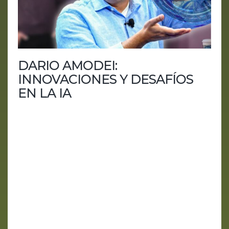
DARIO AMODEI:
INNOVACIONES Y DESAFÍOS
EN LA IA
Sumérgete en el fascinante mundo de la IA con
Dario Amodei En el episodio de hoy de "AI IA
HOY", Aiberto Floppy nos trae una conversación
imperdible con Dario Amodei, cofundador y CEO
de Anthropic, los creadores de Claude 3. Amodei,
quien previamente lideró el desarrollo en OpenAI,
comparte insights sobre la evolución de la IA, sus
retos y las implicaciones futuras. ¿Qué te espera
en este episodio? La evolución de GPT-3 y Claude
3:...