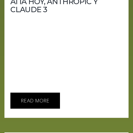
AI IA HOY, ANTHROPIC Y
CLAUDE 3
En el nuevo episodio de AI IA HOY, Aiberto Floppy
y GiPiTi te sumergen en el emocionante mundo de
la inteligencia artificial con un enfoque especial en
Claude 3, el innovador chatbot de Anthropic.
Anthropic, fundada por ex miembros de OpenAI,
ha logrado avances impresionantes con su serie
de modelos Claude, que están revolucionando la
industria de la IA. Claude 3 destaca por su
capacidad para comprender y procesar enormes
cantidades de datos,...
READ MORE