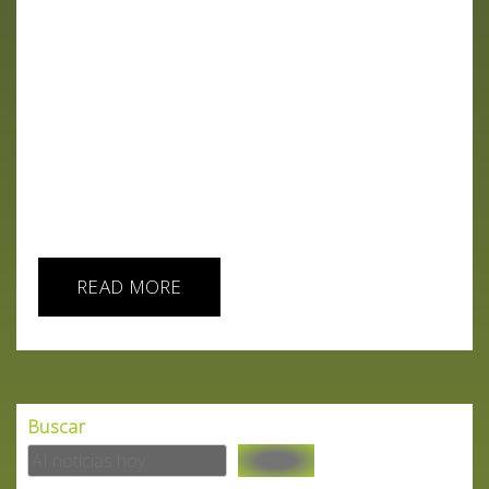
revelar más que simplemente tu estado de ánimo?
En este episodio exploramos un estudio
revolucionario de la Universidad de Yonsei, donde
científicos han utilizado el aprendizaje profundo
para analizar imágenes de la retina y detectar
signos de Trastorno del Espectro Autista (TEA).
Acompáñanos en un viaje fascinante que podría
cambiar la forma en que entendemos y
abordamos el diagnóstico del...
READ MORE
Buscar