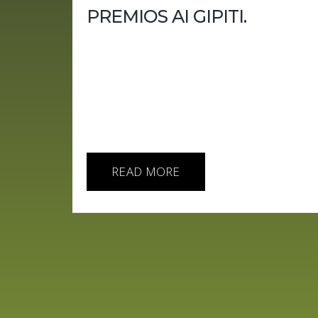
PREMIOS AI GIPITI.
¡Hola a todos! Hoy es un día especial, ya 
Gipiti. Celebramos la innovación y el impacto d
Comenzamos reconociendo a destacadas emp
OpenAI, DeepMind, Nvidia, entre otros. Ta
recordamos curiosidades sobre el origen de 
reconocemos...
READ MORE