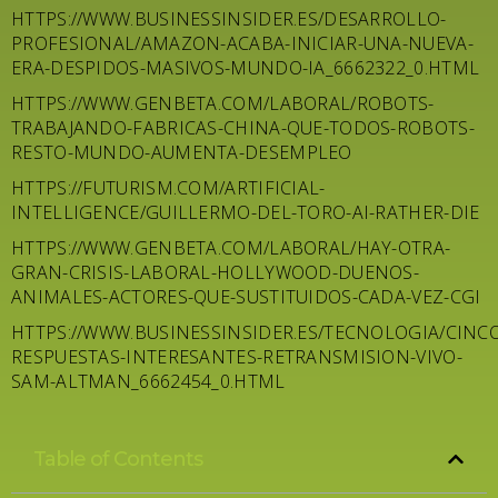
HTTPS://WWW.BUSINESSINSIDER.ES/DESARROLLO-
PROFESIONAL/AMAZON-ACABA-INICIAR-UNA-NUEVA-
ERA-DESPIDOS-MASIVOS-MUNDO-IA_6662322_0.HTML
HTTPS://WWW.GENBETA.COM/LABORAL/ROBOTS-
TRABAJANDO-FABRICAS-CHINA-QUE-TODOS-ROBOTS-
RESTO-MUNDO-AUMENTA-DESEMPLEO
HTTPS://FUTURISM.COM/ARTIFICIAL-
INTELLIGENCE/GUILLERMO-DEL-TORO-AI-RATHER-DIE
HTTPS://WWW.GENBETA.COM/LABORAL/HAY-OTRA-
GRAN-CRISIS-LABORAL-HOLLYWOOD-DUENOS-
ANIMALES-ACTORES-QUE-SUSTITUIDOS-CADA-VEZ-CGI
HTTPS://WWW.BUSINESSINSIDER.ES/TECNOLOGIA/CINC
RESPUESTAS-INTERESANTES-RETRANSMISION-VIVO-
SAM-ALTMAN_6662454_0.HTML
Table of Contents