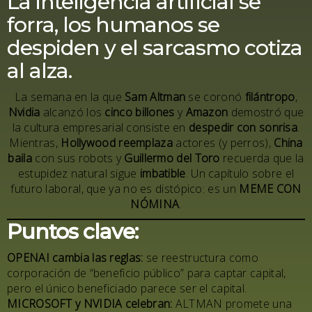
La inteligencia artificial se
forra, los humanos se
despiden y el sarcasmo cotiza
al alza.
La semana en la que
Sam Altman
se coronó
filántropo
,
Nvidia
alcanzó los
cinco billones
y
Amazon
demostró que
la cultura empresarial consiste en
despedir con sonrisa
.
Mientras,
Hollywood reemplaza
actores (y perros),
China
baila
con sus robots y
Guillermo del Toro
recuerda que la
estupidez natural sigue
imbatible
. Un capítulo sobre el
futuro laboral, que ya no es distópico: es un
MEME CON
NÓMINA
.
Puntos clave:
OPENAI
cambia las reglas:
se reestructura como
corporación de “beneficio público” para captar capital,
pero el único beneficiado parece ser el capital.
MICROSOFT
y
NVIDIA
celebran:
ALTMAN
promete una