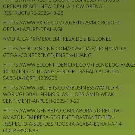
OPENAI-REACH-NEW-DEAL-ALLOW-OPENAI-
RESTRUCTURE-2025-10-28
HTTPS://WWW.AXIOS.COM/2025/10/29/MICROSOFT-
OPENAI-AZURE-DEAL-AGI
NVIDIA, LA PRIMERA EMPRESA DE 5 BILLONES
HTTPS://EDITION.CNN.COM/2025/10/28/TECH/NVIDIA-
GTC-AI-CONFERENCE-JENSEN-HUANG
HTTPS://WWW.ELCONFIDENCIAL.COM/TECNOLOGIA/202
10-31/JENSEN-HUANG-PERDER-TRABAJO-ALGUIEN-
SABE-IA-1QRT_4239206
HTTPS://WWW.REUTERS.COM/BUSINESS/WORLD-AT-
WORK/GLOBAL-FIRMS-SLASH-JOBS-AMID-WEAK-
SENTIMENT-AI-PUSH-2025-10-29
HTTPS://WWW.GENBETA.COM/LABORAL/DIRECTIVO-
AMAZON-EMPRESA-SE-SIENTE-BASTANTE-BIEN-
RESPECTO-A-SUS-DESPIDOS-IA-ACABA-ECHAR-A-14-
000-PERSONAS