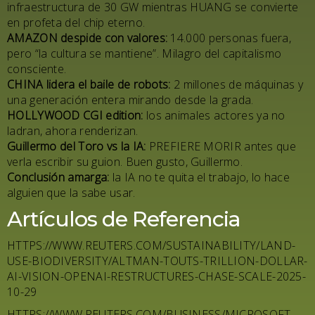
infraestructura de 30 GW mientras
HUANG
se convierte
en profeta del chip eterno.
AMAZON
despide con valores:
14.000 personas fuera,
pero “la cultura se mantiene”. Milagro del capitalismo
consciente.
CHINA
lidera el baile de robots:
2 millones de máquinas y
una generación entera mirando desde la grada.
HOLLYWOOD
CGI edition:
los animales actores ya no
ladran, ahora renderizan.
Guillermo del Toro vs la IA:
PREFIERE MORIR
antes que
verla escribir su guion. Buen gusto, Guillermo.
Conclusión amarga:
la IA no te quita el trabajo, lo hace
alguien que la sabe usar.
Artículos de Referencia
HTTPS://WWW.REUTERS.COM/SUSTAINABILITY/LAND-
USE-BIODIVERSITY/ALTMAN-TOUTS-TRILLION-DOLLAR-
AI-VISION-OPENAI-RESTRUCTURES-CHASE-SCALE-2025-
10-29
HTTPS://WWW.REUTERS.COM/BUSINESS/MICROSOFT-