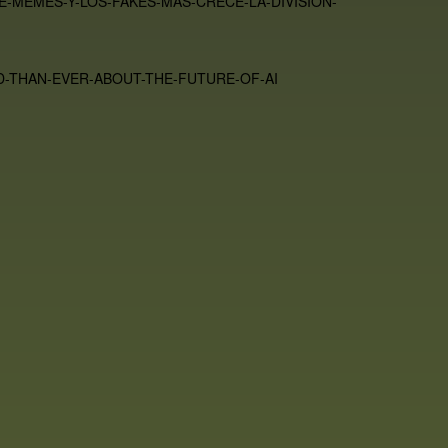
-MEMES-Y-LOS-FAKES-MAS-CRECE-LA-DIVISION-
D-THAN-EVER-ABOUT-THE-FUTURE-OF-AI