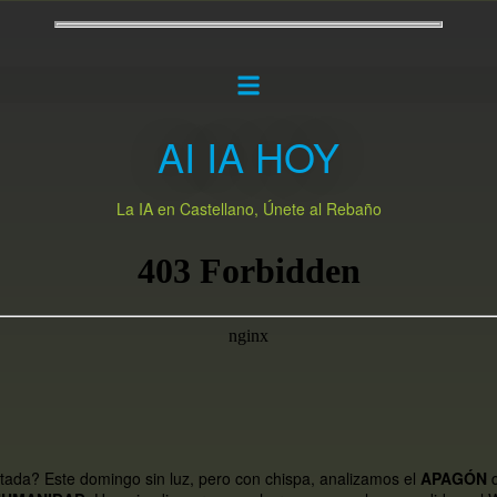
AI IA HOY
La IA en Castellano, Únete al Rebaño
atada? Este domingo sin luz, pero con chispa, analizamos el
APAGÓN
q