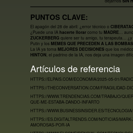
dejarnos
SIN 
PUNTOS CLAVE:
El apagón del 28 de abril: ¿error técnico o
CIBERATA
¿Puede una IA
hacerte llorar
como tu
MADRE
… aunqu
ZUCKERBERG
quiere ser tu amigo, tu terapeuta… ¿
Putin y los
MEMES QUE PRECEDEN A LAS BOMBAS
La IA ya toma
MEJORES DECISIONES
que los médic
HINTON
, el padrino de la IA, nos deja una imagen difí
Artículos de referencia
HTTPS://ELPAIS.COM/ECONOMIA/2025-05-01/RA
HTTPS://THECONVERSATION.COM/FRAGILIDAD-DIG
HTTPS://WWW.TRENDENCIAS.COM/TRABAJO/QUER
QUE-ME-ESTABA-DANDO-INFARTO
HTTPS://WWW.BUSINESSINSIDER.ES/TECNOLOGIA/
HTTPS://ES.DIGITALTRENDS.COM/NOTICIAS/MAR
AMOROSAS-POR-IA