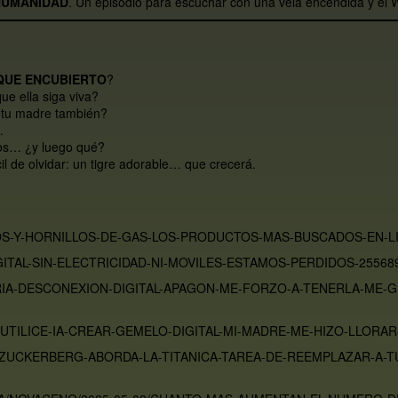
HUMANIDAD
. Un episodio para escuchar con una vela encendida y el 
QUE ENCUBIERTO
?
e ella siga viva?
y tu madre también?
.
os… ¿y luego qué?
cil de olvidar: un tigre adorable… que crecerá.
DIOS-Y-HORNILLOS-DE-GAS-LOS-PRODUCTOS-MAS-BUSCADOS-EN-L
ITAL-SIN-ELECTRICIDAD-NI-MOVILES-ESTAMOS-PERDIDOS-25568
IA-DESCONEXION-DIGITAL-APAGON-ME-FORZO-A-TENERLA-ME-G
UTILICE-IA-CREAR-GEMELO-DIGITAL-MI-MADRE-ME-HIZO-LLORAR
K-ZUCKERBERG-ABORDA-LA-TITANICA-TAREA-DE-REEMPLAZAR-A-