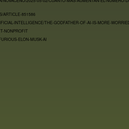
/NOVACENO/2025-05-02/CUANTO-MAS-AUMENTAN-EL-NUMERO-DE
/ARTICLE-851586
ICIAL-INTELLIGENCE/THE-GODFATHER-OF-AI-IS-MORE-WORRIE
RT-NONPROFIT
FURIOUS-ELON-MUSK-AI