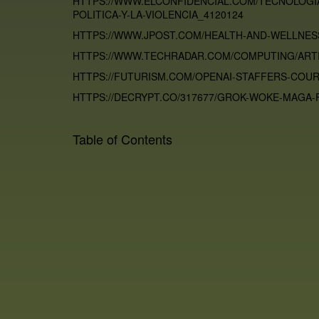
HTTPS://WWW.ELCONFIDENCIAL.COM/TECNOLOGIA
POLITICA-Y-LA-VIOLENCIA_4120124
HTTPS://WWW.JPOST.COM/HEALTH-AND-WELLNESS
HTTPS://WWW.TECHRADAR.COM/COMPUTING/ARTIF
HTTPS://FUTURISM.COM/OPENAI-STAFFERS-COU
HTTPS://DECRYPT.CO/317677/GROK-WOKE-MAGA-
Table of Contents