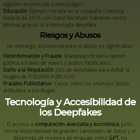
digitales en películas y videojuegos.
Educación
: Ejemplo notable en la campaña contra la
malaria de 2019, con David Beckham hablando varios
idiomas gracias a la tecnología deepfake.
Riesgos y Abusos
Sin embargo, el potencial para el abuso es significativo:
Desinformación y Fraude
: Manipulación de la opinión
pública a través de videos y audios falsificados.
Daño a la Reputación
: Uso de deepfakes para dañar la
imagen de
FIGURAS PÚBLICAS
.
Fraudes Publicitarios
: Casos como los anuncios falsos
atribuidos a Joe Rogan.
Tecnología y Accesibilidad de
los Deepfakes
El acceso a
computación avanzada y económica
, junto
con la disponibilidad de grandes cantidades de datos y el
desarrollo de modelos de lenguaje como
GPT
, ha