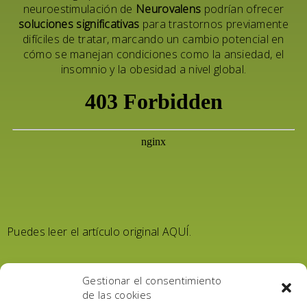
neuroestimulación de
Neurovalens
podrían ofrecer
soluciones significativas
para trastornos previamente
difíciles de tratar, marcando un cambio potencial en
cómo se manejan condiciones como la ansiedad, el
insomnio y la obesidad a nivel global.
Puedes leer el artículo original
AQUÍ.
Table of Contents
Gestionar el consentimiento
de las cookies