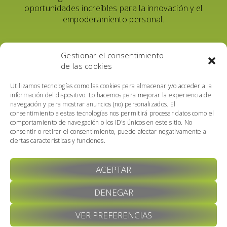
oportunidades increíbles para la innovación y el
empoderamiento personal.
Table of Contents
Gestionar el consentimiento
de las cookies
Utilizamos tecnologías como las cookies para almacenar y/o acceder a la
información del dispositivo. Lo hacemos para mejorar la experiencia de
navegación y para mostrar anuncios (no) personalizados. El
consentimiento a estas tecnologías nos permitirá procesar datos como el
comportamiento de navegación o los ID's únicos en este sitio. No
consentir o retirar el consentimiento, puede afectar negativamente a
ciertas características y funciones.
ACEPTAR
DENEGAR
VER PREFERENCIAS