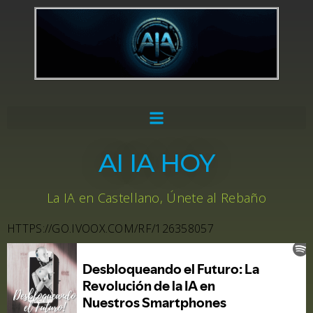
AI IA HOY
La IA en Castellano, Únete al Rebaño
HTTPS://GO.IVOOX.COM/RF/126358057